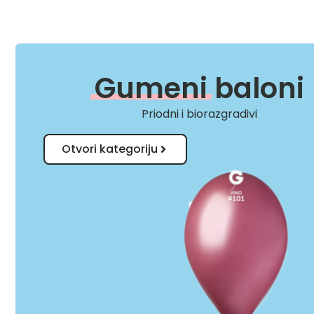
Gumeni
baloni
Priodni i biorazgradivi
Otvori kategoriju