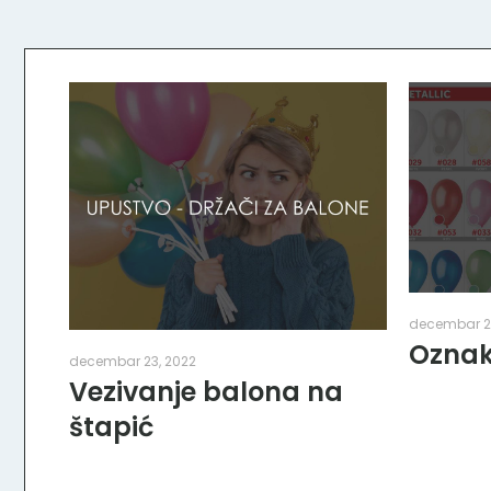
decembar 21
Oznak
decembar 23, 2022
Vezivanje balona na
štapić