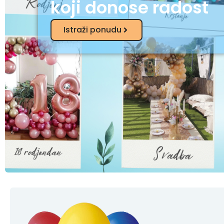
koji donose radost
Istraži ponudu