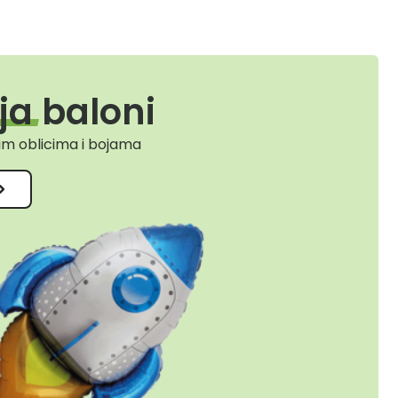
ija
baloni
im oblicima i bojama