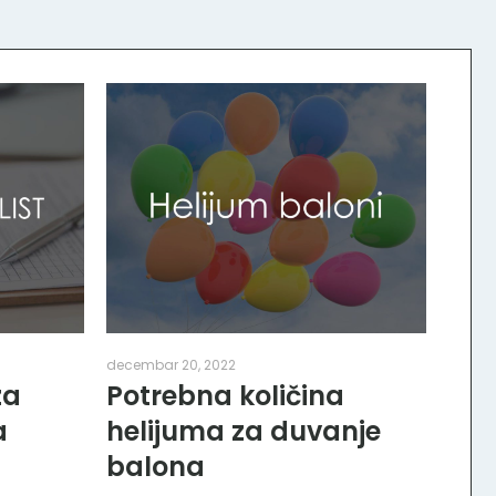
decembar 20, 2022
za
Potrebna količina
a
helijuma za duvanje
balona