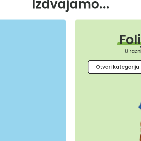
Izdvajamo...
Fol
U razn
Otvori kategoriju