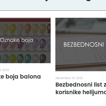
, 2022
e boja balona
decembar 20, 2022
Bezbednosni list 
korisnike helijum