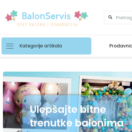
Kategorije artikala
Prodavni
Ulepšajte bitne
trenutke balonima