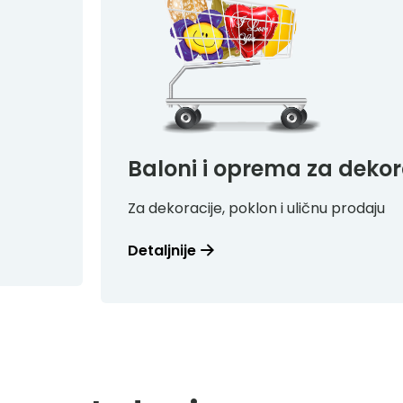
Baloni i oprema za dekor
Za dekoracije, poklon i uličnu prodaju
Detaljnije