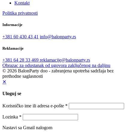
Kontakt
Politika privatnosti
Informacije
+381 60 430 43 41
info@balonparty.rs
Reklamacije
+381 64 28 33 469
reklamacije@balonparty.rs
Obrazac za odustanak od ugovora zaključenog na daljinu
© 2026 BalonParty doo - zabranjena upotreba sadržaja bez
prethodne saglasnosti
✕
Uloguj se
Korisničko ime ili adresa e-pošte
*
Lozinka
*
Nastavi sa Gmail nalogom