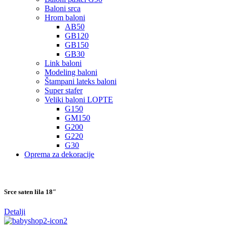
Baloni srca
Hrom baloni
AB50
GB120
GB150
GB30
Link baloni
Modeling baloni
Štampani lateks baloni
Super stafer
Veliki baloni LOPTE
G150
GM150
G200
G220
G30
Oprema za dekoracije
Srce saten lila 18″
Detalji