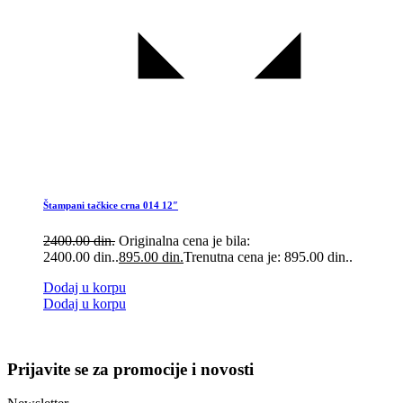
Štampani tačkice crna 014 12″
2400.00
din.
Originalna cena je bila:
2400.00 din..
895.00
din.
Trenutna cena je: 895.00 din..
Dodaj u korpu
Dodaj u korpu
Prijavite se za promocije i novosti