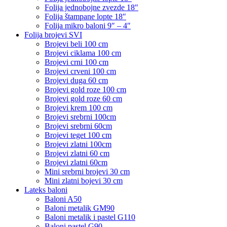
Folija jednobojne zvezde 18″
Folija štampane lopte 18″
Folija mikro baloni 9″ – 4″
Folija brojevi SVI
Brojevi beli 100 cm
Brojevi ciklama 100 cm
Brojevi crni 100 cm
Brojevi crveni 100 cm
Brojevi duga 60 cm
Brojevi gold roze 100 cm
Brojevi gold roze 60 cm
Brojevi krem 100 cm
Brojevi srebrni 100cm
Brojevi srebrni 60cm
Brojevi teget 100 cm
Brojevi zlatni 100cm
Brojevi zlatni 60 cm
Brojevi zlatni 60cm
Mini srebrni brojevi 30 cm
Mini zlatni bojevi 30 cm
Lateks baloni
Baloni A50
Baloni metalik GM90
Baloni metalik i pastel G110
Baloni pastel G90