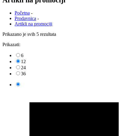
Artikli na promociji
Početna
-
Prodavnica
-
Artikli na promociji
Prikazano je svih 5 rezultata
Prikazati:
6
12
24
36