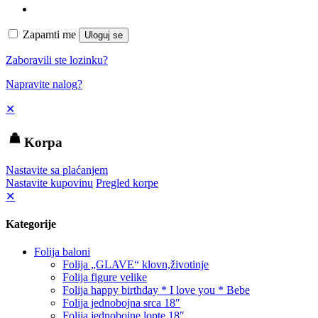
Zapamti me
Uloguj se
Zaboravili ste lozinku?
Napravite nalog?
✕
Korpa
Nastavite sa plaćanjem
Nastavite kupovinu
Pregled korpe
✕
Kategorije
Folija baloni
Folija „GLAVE“ klovn,životinje
Folija figure velike
Folija happy birthday * I love you * Bebe
Folija jednobojna srca 18″
Folija jednobojne lopte 18″