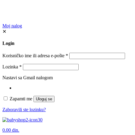
Moj nalog
✕
Login
Korisničko ime ili adresa e-pošte
*
Lozinka
*
Nastavi sa Gmail nalogom
Zapamti me
Uloguj se
Zaboravili ste lozinku?
0
0.00 din.