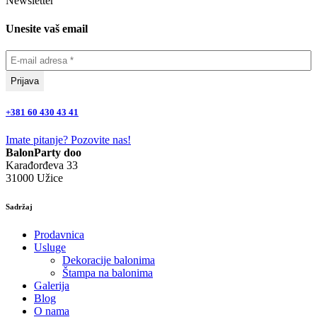
Newsletter
Unesite vaš email
+381 60 430 43 41
Imate pitanje? Pozovite nas!
BalonParty doo
Karađorđeva 33
31000 Užice
Sadržaj
Prodavnica
Usluge
Dekoracije balonima
Štampa na balonima
Galerija
Blog
O nama