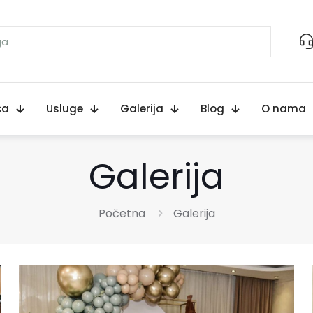
ca
Usluge
Galerija
Blog
O nama
Galerija
Početna
Galerija