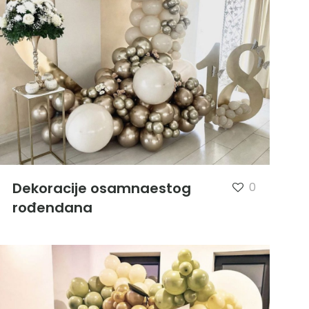
Dekoracije osamnaestog
0
rođendana