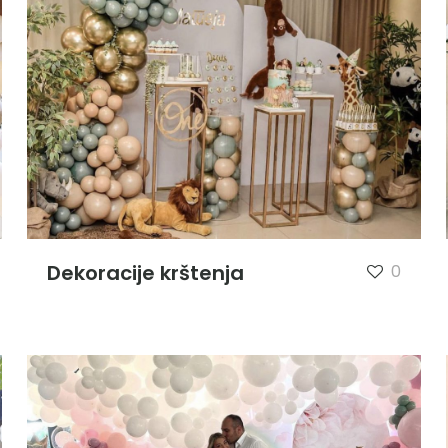
Dekoracije krštenja
0