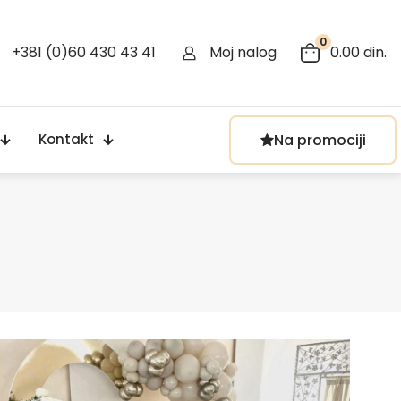
0
+381 (0)60 430 43 41
Moj nalog
0.00 din.
Na promociji
Kontakt