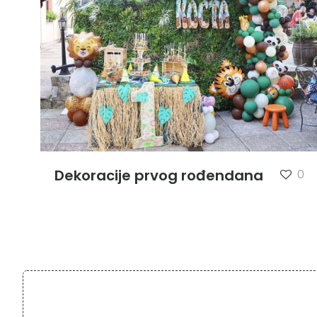
Dekoracije prvog rođendana
0