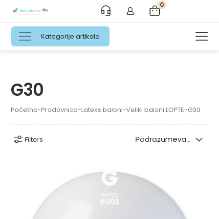
0
Kategorije artikala
G30
Početna
-
Prodavnica
-
Lateks baloni
-
Veliki baloni LOPTE
-
G30
Filters