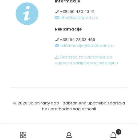
Informacije
+381 60 430 43 41
info@balonparty.rs
Reklamacije
+381 64 28 33 469
reklamacije@balonparty.rs
Obrazac za odustanak od
ugovora zaključenog na daljinu
© 2026 BalonParty doo - zabranjena upotreba sadržaja
bez prethodne saglasnosti
0