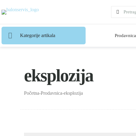
Kategorije artikala
Prodavnica
eksplozija
Početna
-
Prodavnica
-
eksplozija