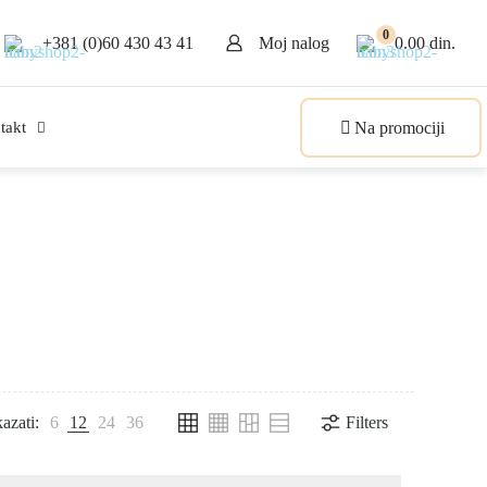
0
+381 (0)60 430 43 41
Moj nalog
0.00 din.
Na promociji
takt
kazati:
6
12
24
36
Filters