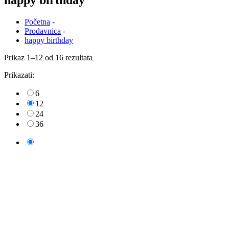
happy birthday
Početna
-
Prodavnica
-
happy birthday
Prikaz 1–12 od 16 rezultata
Prikazati:
6
12
24
36