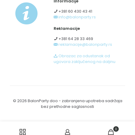
Informacije
+381 60 430 43 41
info@balonparty.rs
Reklamacije
+381 64 28 33 469
reklamacije@balonparty.rs
Obrazac za odustanak od
ugovora zaključenog na daljinu
© 2026 BalonParty doo - zabranjena upotreba sadržaja
bez prethodne saglasnosti
0