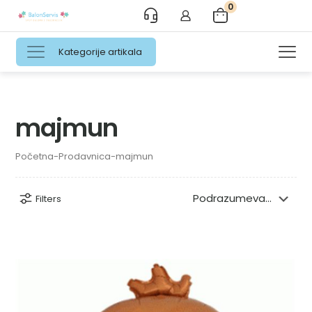
0
Kategorije artikala
majmun
Početna
-
Prodavnica
-
majmun
Filters