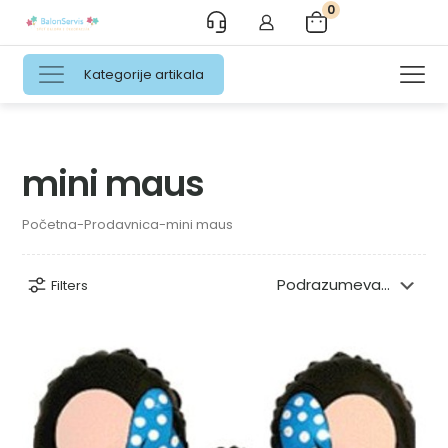
0
Kategorije artikala
mini maus
Početna
-
Prodavnica
-
mini maus
Filters