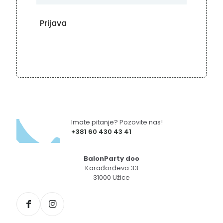
Imate pitanje? Pozovite nas!
+381 60 430 43 41
BalonParty doo
Karađorđeva 33
31000 Užice