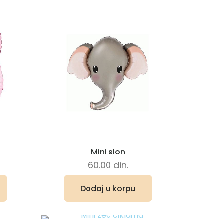
Mini slon
60.00
din.
Dodaj u korpu