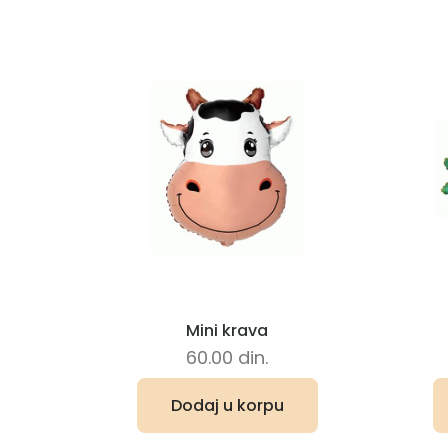
Mini krava
60.00
din.
Dodaj u korpu