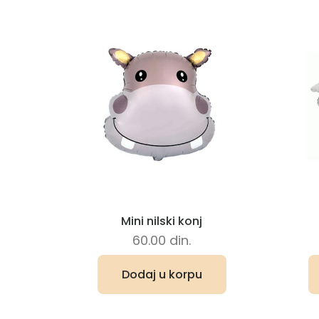
Mini nilski konj
60.00
din.
Dodaj u korpu