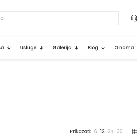
ca
Usluge
Galerija
Blog
O nama
Prikazati:
6
12
24
36