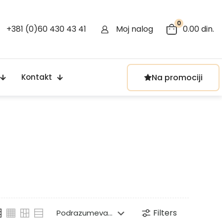
0
+381 (0)60 430 43 41
Moj nalog
0.00 din.
Na promociji
Kontakt
Filters