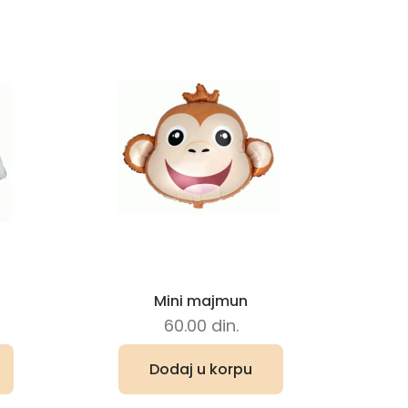
Mini majmun
60.00
din.
Dodaj u korpu