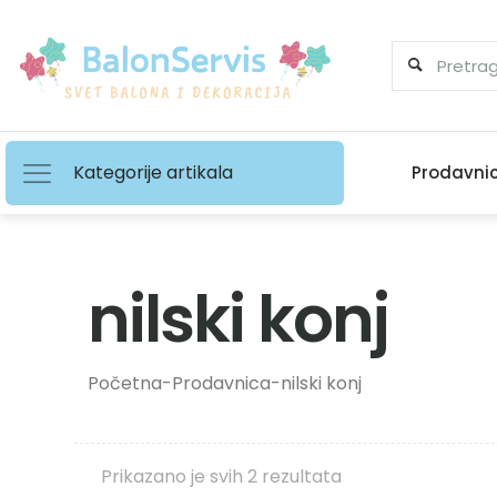
Kategorije artikala
Prodavni
nilski konj
Početna
-
Prodavnica
-
nilski konj
Prikazano je svih 2 rezultata