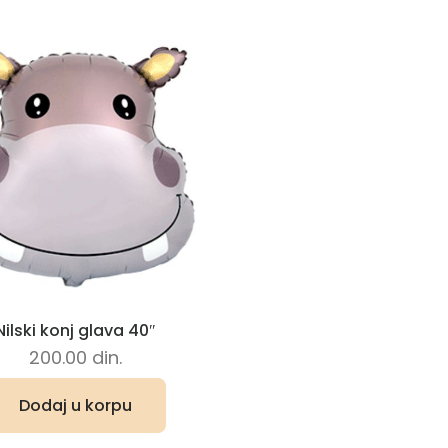
Nilski konj glava 40″
200.00
din.
Dodaj u korpu