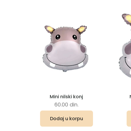
Mini nilski konj
60.00
din.
Dodaj u korpu