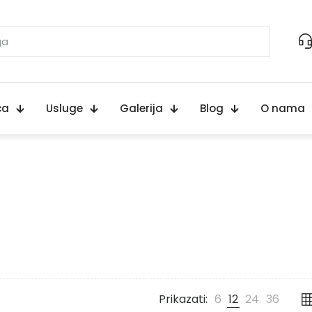
ca
Usluge
Galerija
Blog
O nama
Prikazati:
6
12
24
36