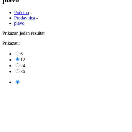
plavo
Početna
-
Prodavnica
-
plavo
Prikazan jedan rezultat
Prikazati:
6
12
24
36