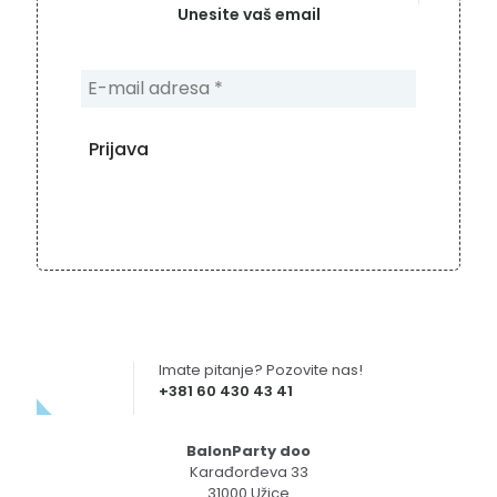
Unesite vaš email
Imate pitanje? Pozovite nas!
+381 60 430 43 41
BalonParty doo
Karađorđeva 33
31000 Užice