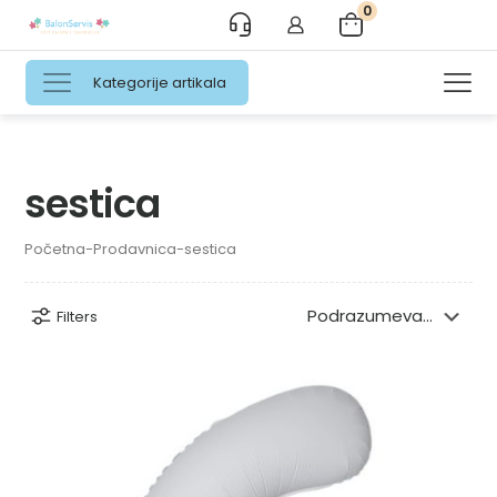
0
Kategorije artikala
sestica
Početna
-
Prodavnica
-
sestica
Filters