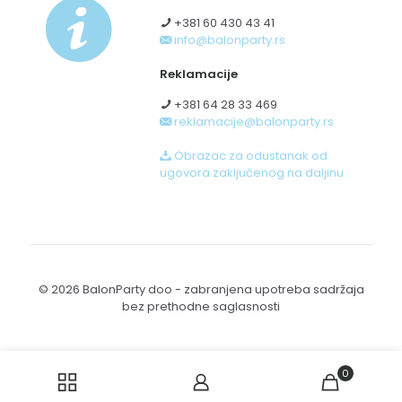
+381 60 430 43 41
info@balonparty.rs
Reklamacije
+381 64 28 33 469
reklamacije@balonparty.rs
Obrazac za odustanak od
ugovora zaključenog na daljinu
© 2026 BalonParty doo - zabranjena upotreba sadržaja
bez prethodne saglasnosti
0