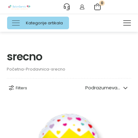
0
Kategorije artikala
srecno
Početna
-
Prodavnica
-
srecno
Filters