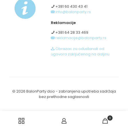
+381 60 430 43 41
info@balonparty.rs
Reklamacije
+381 64 28 33 469
reklamacije@balonparty.rs
Obrazac za odustanak od
ugovora zaključenog na daljinu
© 2026 BalonParty doo - zabranjena upotreba sadržaja
bez prethodne saglasnosti
0