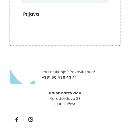
Imate pitanje? Pozovite nas!
+381 60 430 43 41
BalonParty doo
Karađorđeva 33
31000 Užice