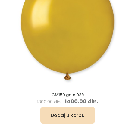
GM150 gold 039
Originalna
Trenutna
1400.00
din.
1800.00
din.
cena
cena
je
je:
Dodaj u korpu
bila:
1400.00 din..
1800.00 din..