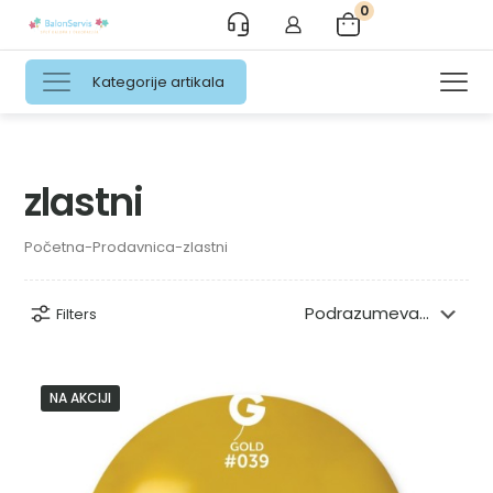
0
Kategorije artikala
zlastni
Početna
-
Prodavnica
-
zlastni
Filters
NA AKCIJI