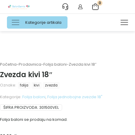
0
Kategorije artikala
Početna
-
Prodavnica
-
Folija baloni
-
Zvezda kivi 18″
Zvezda kivi 18″
Oznake:
folija
kivi
zvezda
Kategorije:
Folija baloni
,
Folija jednobojne zvezde 18"
ŠIFRA PROIZVODA:
301500VEL
Folija baloni se prodaju na komad.