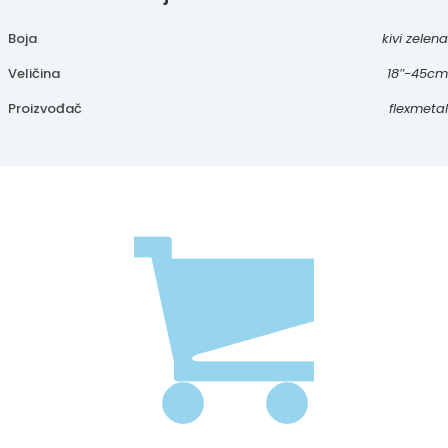
Boja
kivi zelena
Veličina
18″-45cm
Proizvođač
flexmetal