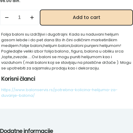
96.00
din.
Zvezda
Add to cart
kivi
18"
količina
Folija baloni su izdržljivi i dugotrajni. Kada su naduvani helijum
gasom lebde i do pet dana što ih čini odličnim marketinškim
medijem.Folije baloni,helijum baloni,baloni punjeni helijumom!
Pogledajte veliki izbor folija balona , figura, balona u obliku srca
,lopte,zvezde…..Ovi baloni se mogu puniti helijumom kao i
vazduhom ( mali baloni koji se stavljaju na plastične držače ). Mogu
se upotrebiti za sajamsku prodaju kao i dekoraciju.
Korisni članci
https://www.balonservis.rs/potrebna-kolicina-helijuma-za-
duvanje-balona/
Dodatne informacije