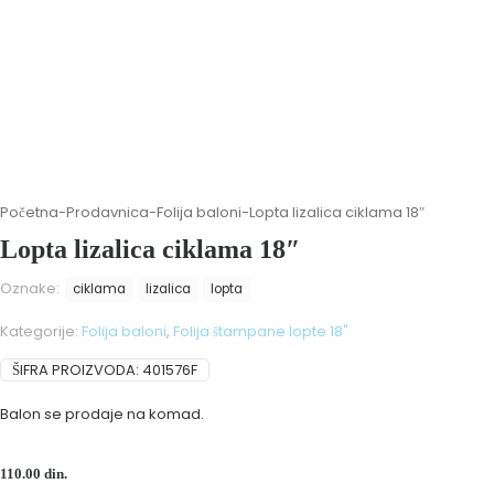
Početna
-
Prodavnica
-
Folija baloni
-
Lopta lizalica ciklama 18″
Lopta lizalica ciklama 18″
Oznake:
ciklama
lizalica
lopta
Kategorije:
Folija baloni
,
Folija štampane lopte 18"
ŠIFRA PROIZVODA:
401576F
Balon se prodaje na komad.
110.00
din.