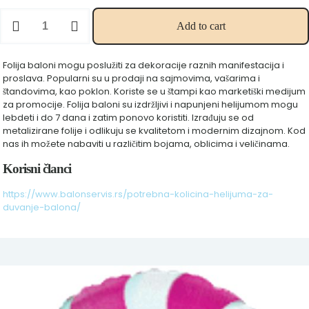
Lopta
Add to cart
lizalica
ciklama
18"
Folija baloni mogu poslužiti za dekoracije raznih manifestacija i
količina
proslava. Popularni su u prodaji na sajmovima, vašarima i
štandovima, kao poklon. Koriste se u štampi kao marketiški medijum
za promocije. Folija baloni su izdržljivi i napunjeni helijumom mogu
lebdeti i do 7 dana i zatim ponovo koristiti. Izrađuju se od
metalizirane folije i odlikuju se kvalitetom i modernim dizajnom. Kod
nas ih možete nabaviti u različitim bojama, oblicima i veličinama.
Korisni članci
https://www.balonservis.rs/potrebna-kolicina-helijuma-za-
duvanje-balona/