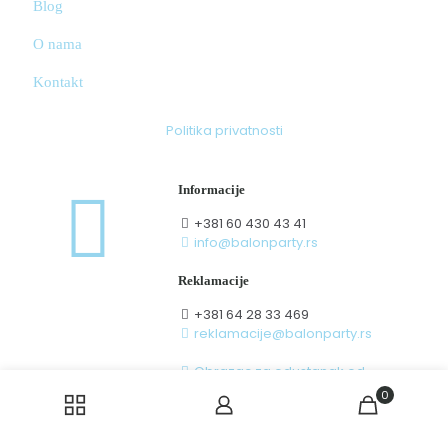
Blog
O nama
Kontakt
Politika privatnosti
Informacije
+381 60 430 43 41
info@balonparty.rs
Reklamacije
+381 64 28 33 469
reklamacije@balonparty.rs
Obrazac za odustanak od
ugovora zaključenog na daljinu
0