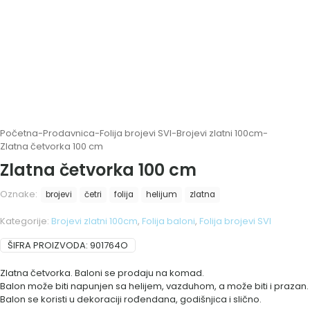
Početna
-
Prodavnica
-
Folija brojevi SVI
-
Brojevi zlatni 100cm
-
Zlatna četvorka 100 cm
Zlatna četvorka 100 cm
Oznake:
brojevi
četri
folija
helijum
zlatna
Kategorije:
Brojevi zlatni 100cm
,
Folija baloni
,
Folija brojevi SVI
ŠIFRA PROIZVODA:
901764O
Zlatna četvorka. Baloni se prodaju na komad.
Balon može biti napunjen sa helijem, vazduhom, a može biti i prazan.
Balon se koristi u dekoraciji rođendana, godišnjica i slično.