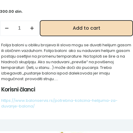
300.00
din.
Zlatna
Add to cart
četvorka
100
cm
Folija baloni u obliku brojeva ili slova mogu se duvati helijum gasom
količina
ili običnim vazduhom. Folija baloni ako su naduvani helijum gasom
postaju osetljivi na promenu temparature. Na toploti se šire a na
hladnoći skupljaju. Ako su naduvani „previše“ na povišenoj
temparaturi (leti, u stanu…) može doći do pucanja. Treba
izbegavati „pustanje balona ispod dalekovoda jer imaju
mogućnost provoditi struju…..
Korisni članci
https://www.balonservis.rs/potrebna-kolicina-helijuma-za-
duvanje-balona/