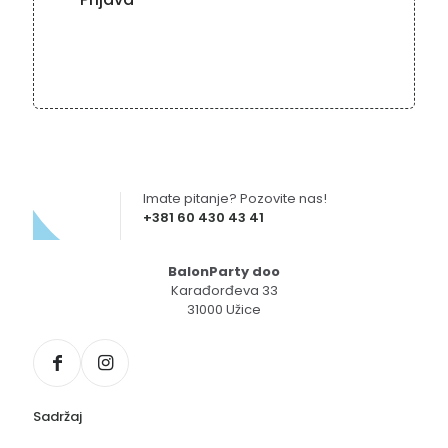
Imate pitanje? Pozovite nas!
+381 60 430 43 41
BalonParty doo
Karađorđeva 33
31000 Užice
Sadržaj