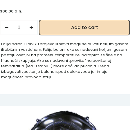
300.00
din.
Crna
Add to cart
dvojka
100
cm
Folija baloni u obliku brojeva ili slova mogu se duvati helijum gasom
količina
ili običnim vazduhom. Folija baloni ako su naduvani helijum gasom
postaju osetljivi na promenu temparature. Na toploti se šire a na
hladnoći skupljaju. Ako su naduvani „previše“ na povišenoj
temparaturi (leti, u stanu…) može doći do pucanja. Treba
izbegavati „pustanje balona ispod dalekovoda jer imaju
mogućnost provoditi struju…..