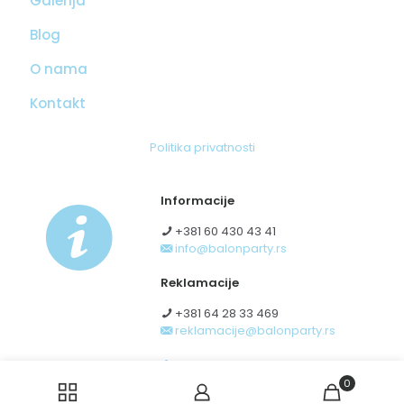
Galerija
Blog
O nama
Kontakt
Politika privatnosti
Informacije
+381 60 430 43 41
info@balonparty.rs
Reklamacije
+381 64 28 33 469
reklamacije@balonparty.rs
Obrazac za odustanak od
ugovora zaključenog na daljinu
0