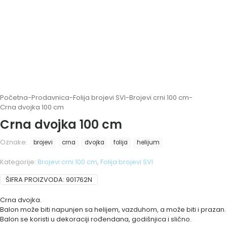
Početna
-
Prodavnica
-
Folija brojevi SVI
-
Brojevi crni 100 cm
-
Crna dvojka 100 cm
Crna dvojka 100 cm
Oznake:
brojevi
crna
dvojka
folija
helijum
Kategorije:
Brojevi crni 100 cm
,
Folija brojevi SVI
ŠIFRA PROIZVODA:
901762N
Crna dvojka.
Balon može biti napunjen sa helijem, vazduhom, a može biti i prazan.
Balon se koristi u dekoraciji rođendana, godišnjica i slično.