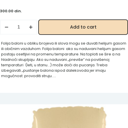
300.00
din.
Krem
Add to cart
petica
100
cm
Folija baloni u obliku brojeva ili slova mogu se duvati helijum gasom
količina
ili običnim vazduhom. Folija baloni ako su naduvani helijum gasom
postaju osetljivi na promenu temparature. Na toploti se šire a na
hladnoći skupljaju. Ako su naduvani „previše“ na povišenoj
temparaturi (leti, u stanu…) može doći do pucanja. Treba
izbegavati „pustanje balona ispod dalekovoda jer imaju
mogućnost provoditi struju…..