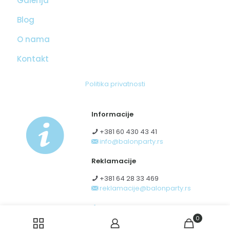
Galerija
Blog
O nama
Kontakt
Politika privatnosti
Informacije
+381 60 430 43 41
info@balonparty.rs
Reklamacije
+381 64 28 33 469
reklamacije@balonparty.rs
Obrazac za odustanak od
ugovora zaključenog na daljinu
0