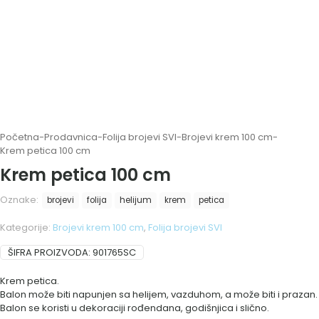
Početna
-
Prodavnica
-
Folija brojevi SVI
-
Brojevi krem 100 cm
-
Krem petica 100 cm
Krem petica 100 cm
Oznake:
brojevi
folija
helijum
krem
petica
Kategorije:
Brojevi krem 100 cm
,
Folija brojevi SVI
ŠIFRA PROIZVODA:
901765SC
Krem petica.
Balon može biti napunjen sa helijem, vazduhom, a može biti i prazan.
Balon se koristi u dekoraciji rođendana, godišnjica i slično.