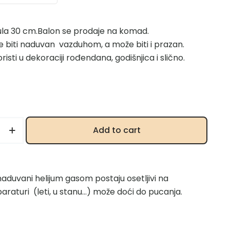
la 30 cm.Balon se prodaje na komad.
 biti naduvan vazduhom, a može biti i prazan.
risti u dekoraciji rođendana, godišnjica i slično.
Add to cart
 naduvani helijum gasom postaju osetljivi na
araturi (leti, u stanu…) može doći do pucanja.