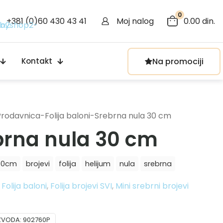
0
+381 (0)60 430 43 41
Moj nalog
0.00 din.
Na promociji
Kontakt
Prodavnica
-
Folija baloni
-
Srebrna nula 30 cm
brna nula 30 cm
60cm
brojevi
folija
helijum
nula
srebrna
:
Folija baloni
,
Folija brojevi SVI
,
Mini srebrni brojevi
IZVODA:
902760P