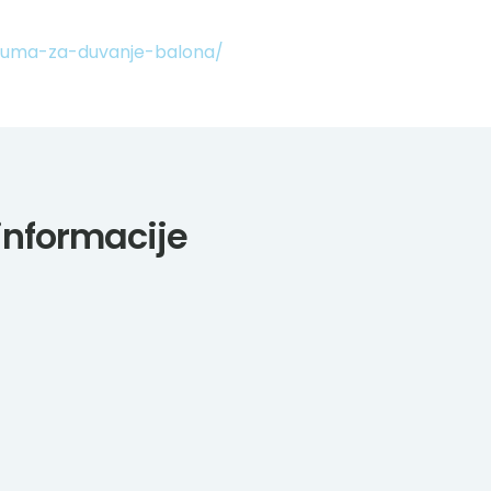
lijuma-za-duvanje-balona/
informacije