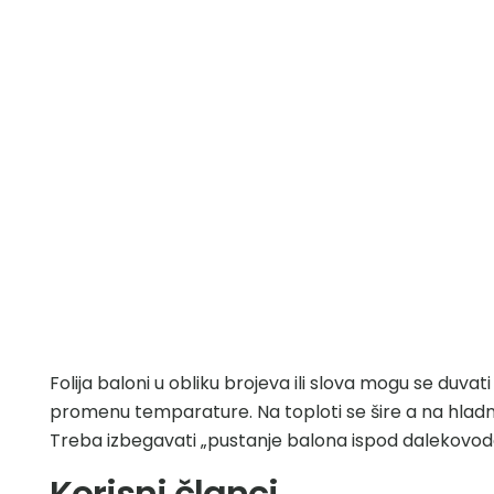
Folija baloni u obliku brojeva ili slova mogu se duva
promenu temparature. Na toploti se šire a na hladno
Treba izbegavati „pustanje balona ispod dalekovoda
Korisni članci