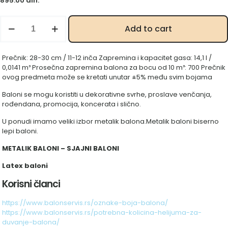
895.00
din.
G110
Add to cart
siva
070
količina
Prečnik: 28-30 cm / 11-12 inča Zapremina i kapacitet gasa: 14,1 l /
0,0141 m³ Prosečna zapremina balona za bocu od 10 m³: 700 Prečnik
ovog predmeta može se kretati unutar ±5% među svim bojama
Baloni se mogu koristiti u dekorativne svrhe, proslave venčanja,
rođendana, promocija, koncerata i slično.
U ponudi imamo veliki izbor metalik balona.Metalik baloni biserno
lepi baloni.
METALIK BALONI – SJAJNI BALONI
Latex baloni
Korisni članci
https://www.balonservis.rs/oznake-boja-balona/
https://www.balonservis.rs/potrebna-kolicina-helijuma-za-
duvanje-balona/