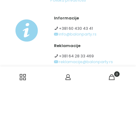
Politika privatnosti
Informacije
+381 60 430 43 41
info@balonparty.rs
Reklamacije
+381 64 28 33 469
reklamacije@balonparty.rs
Obrazac za odustanak od
0
ugovora zaključenog na daljinu
© 2026 BalonParty doo - zabranjena upotreba sadržaja
bez prethodne saglasnosti