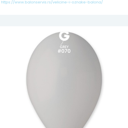
https://www.balonservis.rs/velicine-i-oznake-balona/