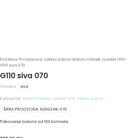
Početna
-
Prodavnica
-
Lateks baloni
-
Baloni metalik i pastel G110
-
G110 siva 070
G110 siva 070
Oznaka:
siva
Kategorije:
Baloni metalik i pastel G110
,
Lateks baloni
ŠIFRA PROIZVODA:
6000248-070
Pakovanje balona od 100 komada