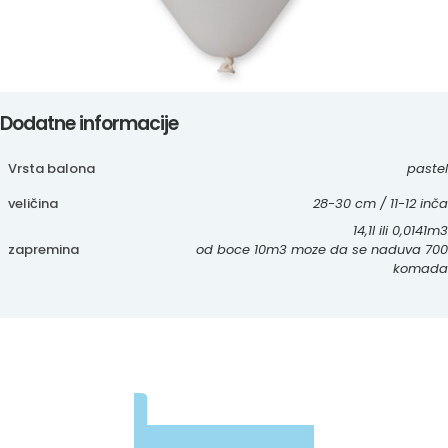
Dodatne informacije
Vrsta balona
pastel
veličina
28-30 cm / 11-12 inča
14,1l ili 0,0141m3
zapremina
od boce 10m3 moze da se naduva 700
komada