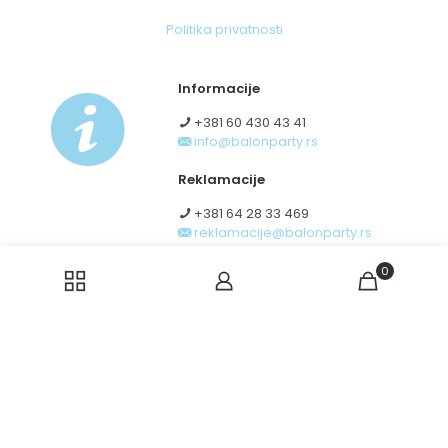
Politika privatnosti
Informacije
+381 60 430 43 41
info@balonparty.rs
Reklamacije
+381 64 28 33 469
reklamacije@balonparty.rs
Obrazac za odustanak od
0
ugovora zaključenog na daljinu
© 2026 BalonParty doo - zabranjena upotreba sadržaja
bez prethodne saglasnosti