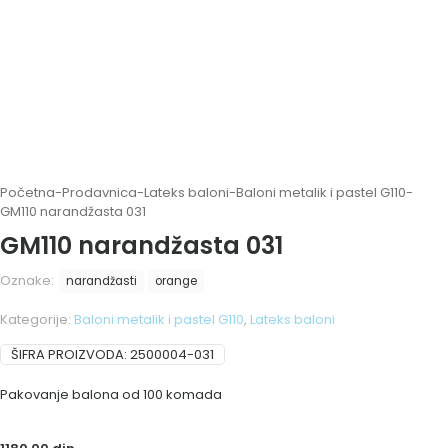
Početna
-
Prodavnica
-
Lateks baloni
-
Baloni metalik i pastel G110
-
GM110 narandžasta 031
GM110 narandžasta 031
Oznake:
narandžasti
orange
Kategorije:
Baloni metalik i pastel G110
,
Lateks baloni
ŠIFRA PROIZVODA:
2500004-031
Pakovanje balona od 100 komada