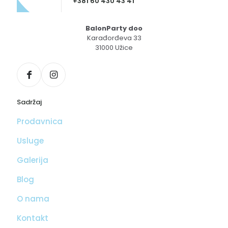
+381 60 430 43 41
BalonParty doo
Karađorđeva 33
31000 Užice
Sadržaj
Prodavnica
Usluge
Galerija
Blog
O nama
Kontakt