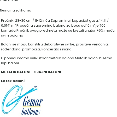
1180.00
din.
Nema na zalihama
Prečnik: 28-30 cm / 11-12 inča Zapremina i kapacitet gasa: 14,1 l /
0,0141 m³ Prosečna zapremina balona za bocu od 10 m³ je 700
komada.Prečnik ovog predmeta može se kretati unutar ±5% među
svim bojama
Baloni se mogu koristiti u dekorativne svrhe, proslave venčanja,
rođendana, promocija, koncerata i slično.
U ponudi imamo veliki izbor metalik balona.Metalik baloni biserno
lepi baloni.
METALIK BALONI – SJAJNI BALONI
Latex baloni