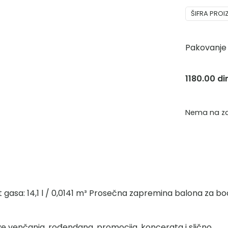
ŠIFRA PRO
Pakovanje
1180.00
di
Nema na z
et gasa: 14,1 l / 0,0141 m³ Prosečna zapremina balona za
ave venčanja, rođendana, promocija, koncerata i slično.