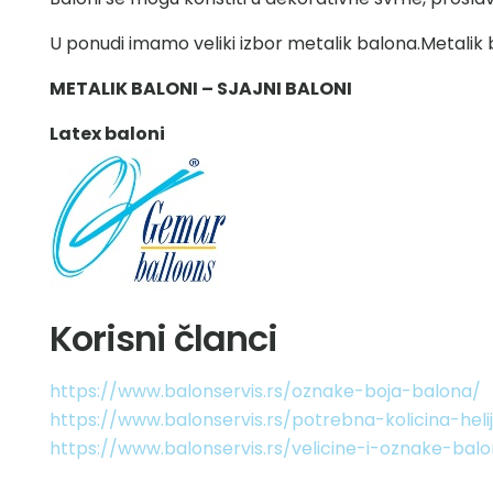
U ponudi imamo veliki izbor metalik balona.Metalik b
METALIK BALONI – SJAJNI BALONI
Latex baloni
Korisni članci
https://www.balonservis.rs/oznake-boja-balona/
https://www.balonservis.rs/potrebna-kolicina-he
https://www.balonservis.rs/velicine-i-oznake-bal