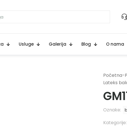
ca
Usluge
Galerija
Blog
O nama
Početna
-
Lateks bal
GM1
Oznake:
b
Kategorije