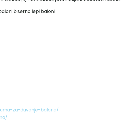
aloni biserno lepi baloni.
lijuma-za-duvanje-balona/
ona/