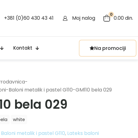
0
+381 (0)60 430 43 41
Moj nalog
0.00 din.
Na promociji
Kontakt
Prodavnica
-
oni
-
Baloni metalik i pastel G110
-
GM110 bela 029
10 bela 029
ela
white
:
Baloni metalik i pastel G110
,
Lateks baloni