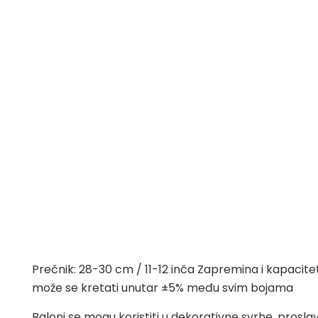
Prečnik: 28-30 cm / 11-12 inča Zapremina i kapacit
može se kretati unutar ±5% među svim bojama
Baloni se mogu koristiti u dekorativne svrhe, prosl