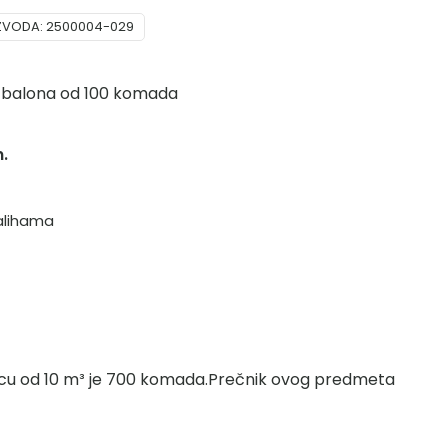
IZVODA:
2500004-029
 balona od 100 komada
n.
alihama
 bocu od 10 m³ je 700 komada.Prečnik ovog predmeta