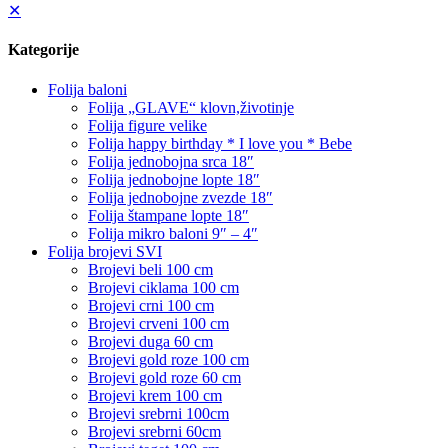
✕
Kategorije
Folija baloni
Folija „GLAVE“ klovn,životinje
Folija figure velike
Folija happy birthday * I love you * Bebe
Folija jednobojna srca 18″
Folija jednobojne lopte 18″
Folija jednobojne zvezde 18″
Folija štampane lopte 18″
Folija mikro baloni 9″ – 4″
Folija brojevi SVI
Brojevi beli 100 cm
Brojevi ciklama 100 cm
Brojevi crni 100 cm
Brojevi crveni 100 cm
Brojevi duga 60 cm
Brojevi gold roze 100 cm
Brojevi gold roze 60 cm
Brojevi krem 100 cm
Brojevi srebrni 100cm
Brojevi srebrni 60cm