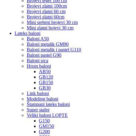
Brojevi teget 100 cm
Brojevi zlatni 100cm
Brojevi zlatni 60 cm
Brojevi zlatni 60cm
Mini srebrni brojevi 30 cm
Mini zlatni bojevi 30 cm
Lateks baloni
Baloni A50
Baloni metalik GM90
Baloni metalik i pastel G110
Baloni pastel G90
Baloni srca
Hrom baloni
AB50
GB120
GB150
GB30
Link baloni
Modeling baloni
Štampani lateks baloni
Super stafer
Veliki baloni LOPTE
G150
GM150
G200