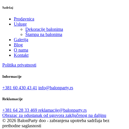
Sadržaj
Prodavnica
Usluge
Dekoracije balonima
Štampa na balonima
Galerija
Blog
O nama
Kontakt
Politika privatnosti
Informacije
+381 60 430 43 41
info@balonparty.rs
Reklamacije
+381 64 28 33 469
reklamacije@balonparty.rs
Obrazac za odustanak od ugovora zaključenog na daljinu
© 2026 BalonParty doo - zabranjena upotreba sadržaja bez
prethodne saglasnosti