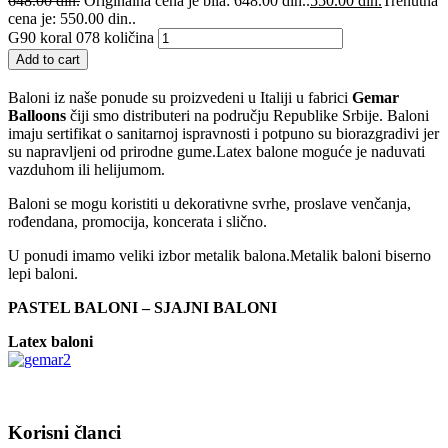
648.00
din.
Originalna cena je bila: 648.00 din..
550.00
din.
Trenutna
cena je: 550.00 din..
G90 koral 078 količina
Add to cart
Baloni iz naše ponude su proizvedeni u Italiji u fabrici
Gemar
Balloons
čiji smo distributeri na području Republike Srbije. Baloni
imaju sertifikat o sanitarnoj ispravnosti i potpuno su biorazgradivi jer
su napravljeni od prirodne gume.Latex balone moguće je naduvati
vazduhom ili helijumom.
Baloni se mogu koristiti u dekorativne svrhe, proslave venčanja,
rođendana, promocija, koncerata i slično.
U ponudi imamo veliki izbor metalik balona.Metalik baloni biserno
lepi baloni.
PASTEL BALONI – SJAJNI BALONI
Latex baloni
Korisni članci