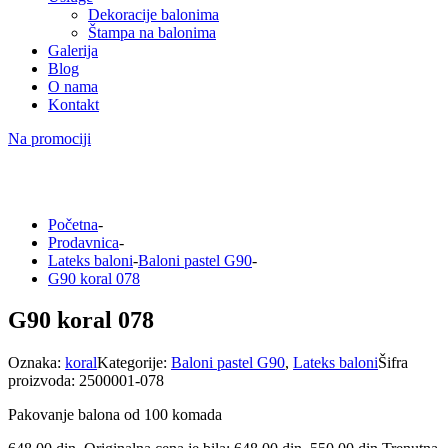
Dekoracije balonima
Štampa na balonima
Galerija
Blog
O nama
Kontakt
Na promociji
Početna
-
Prodavnica
-
Lateks baloni
-
Baloni pastel G90
-
G90 koral 078
G90 koral 078
Oznaka:
koral
Kategorije:
Baloni pastel G90
,
Lateks baloni
Šifra
proizvoda:
2500001-078
Pakovanje balona od 100 komada