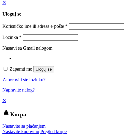
✕
Uloguj se
Korisničko ime ili adresa e-pošte
*
Lozinka
*
Nastavi sa Gmail nalogom
Zapamti me
Uloguj se
Zaboravili ste lozinku?
Napravite nalog?
✕
Korpa
Nastavite sa plaćanjem
Nastavite kupovinu
Pregled korpe