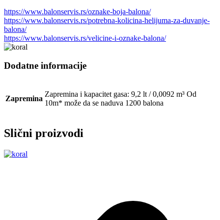
https://www.balonservis.rs/oznake-boja-balona/
https://www.balonservis.rs/potrebna-kolicina-helijuma-za-duvanje-
balona/
https://www.balonservis.rs/velicine-i-oznake-balona/
Dodatne informacije
Zapremina i kapacitet gasa: 9,2 lt / 0,0092 m³ Od
Zapremina
10m* može da se naduva 1200 balona
Slični proizvodi