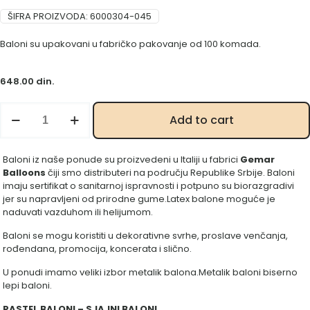
ŠIFRA PROIZVODA:
6000304-045
Baloni su upakovani u fabričko pakovanje od 100 komada.
648.00
din.
Srce
Add to cart
gumeno
crveno
6"
Baloni iz naše ponude su proizvedeni u Italiji u fabrici
Gemar
045
Balloons
čiji smo distributeri na području Republike Srbije. Baloni
količina
imaju sertifikat o sanitarnoj ispravnosti i potpuno su biorazgradivi
jer su napravljeni od prirodne gume.Latex balone moguće je
naduvati vazduhom ili helijumom.
Baloni se mogu koristiti u dekorativne svrhe, proslave venčanja,
rođendana, promocija, koncerata i slično.
U ponudi imamo veliki izbor metalik balona.Metalik baloni biserno
lepi baloni.
PASTEL BALONI – SJAJNI BALONI