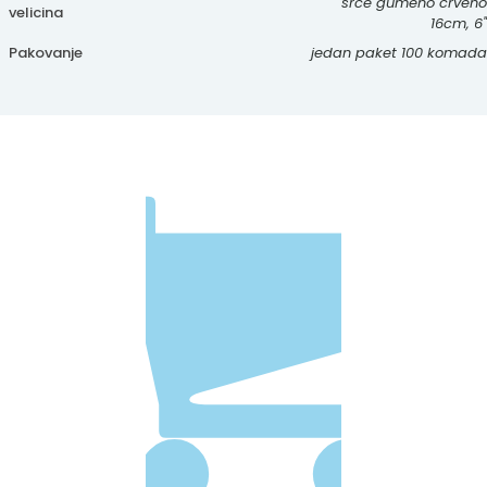
srce gumeno crveno
velicina
16cm, 6"
Pakovanje
jedan paket 100 komada