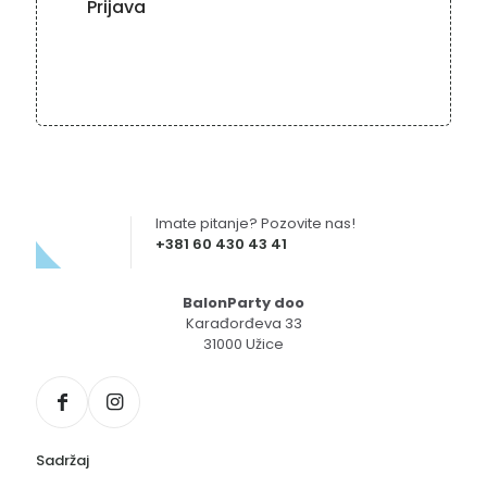
Imate pitanje? Pozovite nas!
+381 60 430 43 41
BalonParty doo
Karađorđeva 33
31000 Užice
Sadržaj