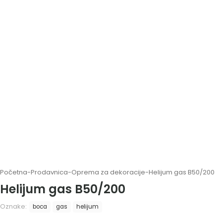
Početna
-
Prodavnica
-
Oprema za dekoracije
-
Helijum gas B50/200
Helijum gas B50/200
Oznake:
boca
gas
helijum