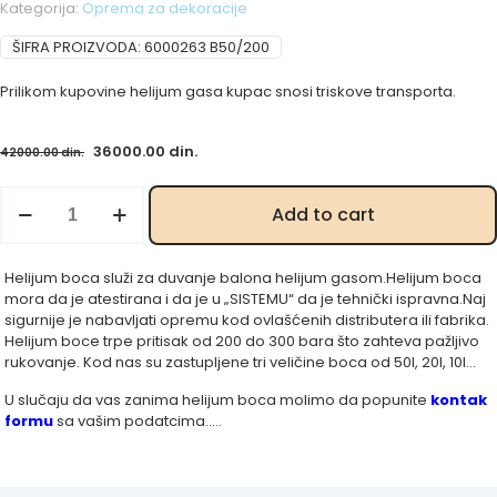
Kategorija:
Oprema za dekoracije
ŠIFRA PROIZVODA:
6000263 B50/200
Prilikom kupovine helijum gasa kupac snosi triskove transporta.
Originalna
Trenutna
36000.00
din.
42000.00
din.
cena
cena
je
je:
Helijum
Add to cart
bila:
36000.00 din..
gas
42000.00 din..
B50/200
količina
Helijum boca služi za duvanje balona helijum gasom.Helijum boca
mora da je atestirana i da je u „SISTEMU“ da je tehnički ispravna.Naj
sigurnije je nabavljati opremu kod ovlašćenih distributera ili fabrika.
Helijum boce trpe pritisak od 200 do 300 bara što zahteva pažljivo
rukovanje. Kod nas su zastupljene tri veličine boca od 50l, 20l, 10l…
U slučaju da vas zanima helijum boca molimo da popunite
kontak
formu
sa vašim podatcima…..