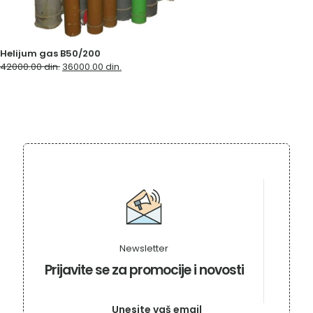
Helijum gas B50/200
Originalna
Trenutna
42000.00
din.
36000.00
din.
cena
cena
je
je:
bila:
36000.00 din..
42000.00 din..
Newsletter
Prijavite se za promocije i novosti
Unesite vaš email