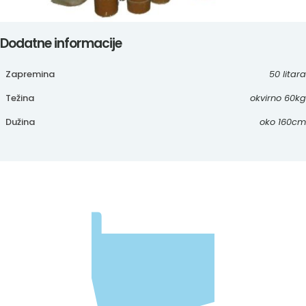
Dodatne informacije
Zapremina
50 litara
Težina
okvirno 60kg
Dužina
oko 160cm